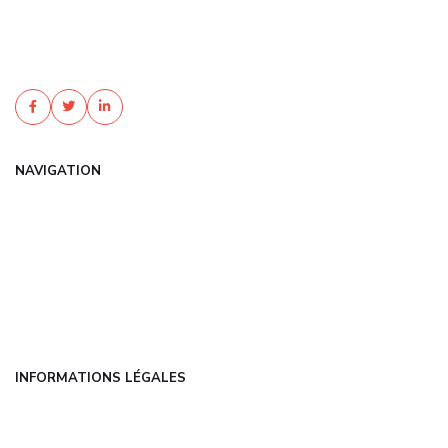
Trouvez une assurance habitation pas cher avec Themalis
Informatique. Devis gratuit, garanties sur mesure, tarifs négociés.
Protégez votre foyer au meilleur ...
NAVIGATION
Accueil
Articles
Catégories
FAQ
Contact
INFORMATIONS LÉGALES
Mentions légales
CGU