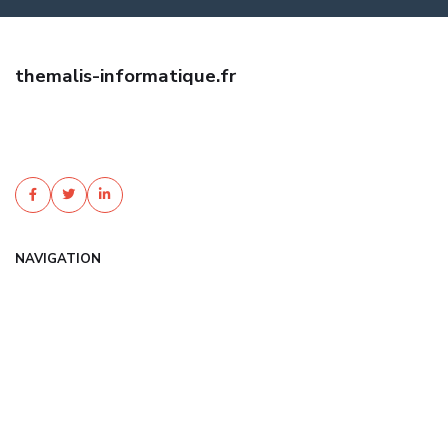
themalis-informatique.fr
Trouvez une assurance habitation pas cher avec Themalis
Informatique. Devis gratuit, garanties sur mesure, tarifs négociés.
Protégez votre foyer au meilleur ...
NAVIGATION
Accueil
Articles
Catégories
FAQ
Contact