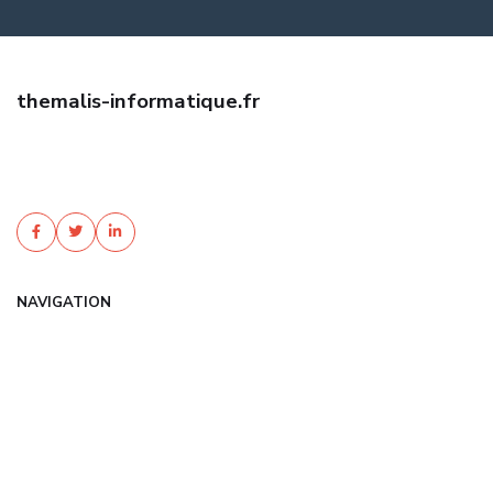
themalis-informatique.fr
Trouvez une assurance habitation pas cher avec Themalis
Informatique. Devis gratuit, garanties sur mesure, tarifs négociés.
Protégez votre foyer au meilleur ...
NAVIGATION
Accueil
Articles
Catégories
FAQ
Contact