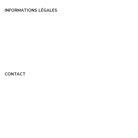
INFORMATIONS LÉGALES
Mentions légales
CGU
Politique de confidentialité
À propos
DMCA
CONTACT
contact@themalis-informatique.fr
Formulaire de contact
Mon Compte
© 2026 themalis-informatique.fr — Tous droits réservés