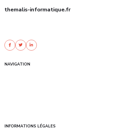
themalis-informatique.fr
Trouvez une assurance habitation pas cher avec Themalis
Informatique. Devis gratuit, garanties sur mesure, tarifs négociés.
Protégez votre foyer au meilleur ...
NAVIGATION
Accueil
Articles
Catégories
FAQ
Contact
INFORMATIONS LÉGALES