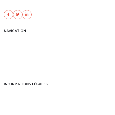
Protégez votre foyer au meilleur ...
NAVIGATION
Accueil
Articles
Catégories
FAQ
Contact
INFORMATIONS LÉGALES
Mentions légales
CGU
Politique de confidentialité
À propos