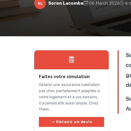
Soren Lacombe
06 March 2026
6 
SL
S
c
g
Faites votre simulation
d
Obtenir une assurance habitation
pas cher, parfaitement adaptée à
votre logement et à vos besoins,
S
n'a jamais été aussi simple. Chez
h
Them...
Obtenir un devis