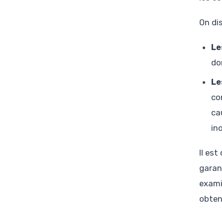
On di
Le
do
Le
co
ca
in
Il es
garan
exami
obten