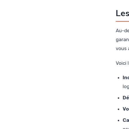
Les
Au-del
garan
vous 
Voici 
In
lo
Dé
Vo
Ca
ca