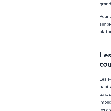
grand
Pour 
simpl
plafo
Les
cou
Les e
habit
pas, 
impli
les c