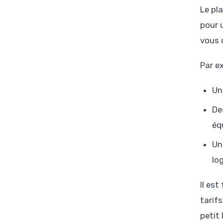
Le pl
pour 
vous 
Par e
Un
De
éq
Un
lo
Il es
tarif
petit