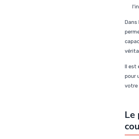
l'
Dans 
perme
capac
vérita
Il es
pour 
votre
Le 
cou