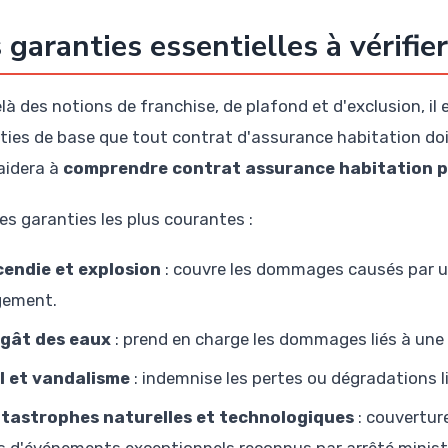
 garanties essentielles à vérifie
à des notions de franchise, de plafond et d'exclusion, il e
ties de base que tout contrat d'assurance habitation doit
aidera à
comprendre contrat assurance habitation p
les garanties les plus courantes :
cendie et explosion
: couvre les dommages causés par un
gement.
gât des eaux
: prend en charge les dommages liés à une 
l et vandalisme
: indemnise les pertes ou dégradations li
tastrophes naturelles et technologiques
: couverture
s d'événements exceptionnels reconnus par arrêté ministé