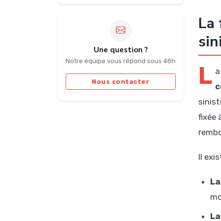
La 
sin
Une question ?
Notre équipe vous répond sous 48h
L
a
Nous contacter
c
sinis
fixée
rembo
Il ex
La
mo
La