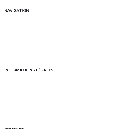
NAVIGATION
Accueil
Articles
Catégories
FAQ
Contact
INFORMATIONS LÉGALES
Mentions légales
CGU
Politique de confidentialité
À propos
DMCA